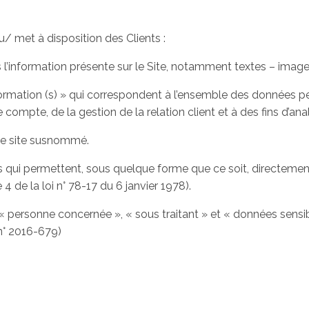
/ met à disposition des Clients :
’information présente sur le Site, notamment textes – image
mation (s) » qui correspondent à l’ensemble des données per
compte, de la gestion de la relation client et à des fins d’ana
 le site susnommé.
 qui permettent, sous quelque forme que ce soit, directement 
 4 de la loi n° 78-17 du 6 janvier 1978).
 personne concernée », « sous traitant » et « données sensib
n° 2016-679)