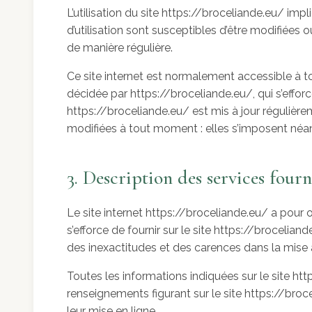
L’utilisation du site https://broceliande.eu/ impl
d’utilisation sont susceptibles d’être modifiées
de manière régulière.
Ce site internet est normalement accessible à t
décidée par https://broceliande.eu/, qui s’effor
https://broceliande.eu/ est mis à jour réguliè
modifiées à tout moment : elles s’imposent néanmo
3. Description des services fourn
Le site internet https://broceliande.eu/ a pour 
s’efforce de fournir sur le site https://brocelia
des inexactitudes et des carences dans la mise à j
Toutes les informations indiquées sur le site http
renseignements figurant sur le site https://bro
leur mise en ligne.