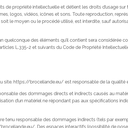
s de propriété intellectuelle et détient les droits d’usage sur
es, logos, vidéos, icônes et sons. Toute reproduction, représ
oit le moyen ou le procédé utilisé, est interdite, sauf autorisa
l’un quelconque des éléments qu’il contient sera considérée 
ticles L.335-2 et suivants du Code de Propriété Intellectuell
u site. https://broceliande.eu/ est responsable de la qualité e
nsable des dommages directs et indirects causés au matériel de
ilisation d’un matériel ne répondant pas aux spécifications indi
tre tenu responsable des dommages indirects (tels par exemp
://broceliande.eu/. Des espaces interactifs (possibilité de pos