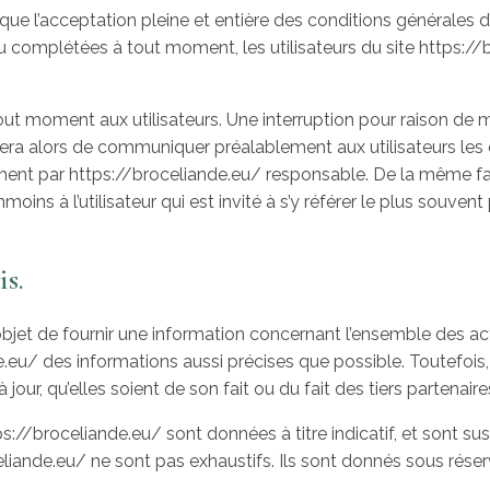
ique l’acceptation pleine et entière des conditions générales d’
 ou complétées à tout moment, les utilisateurs du site https://
out moment aux utilisateurs. Une interruption pour raison de
cera alors de communiquer préalablement aux utilisateurs les d
rement par https://broceliande.eu/ responsable. De la même f
ins à l’utilisateur qui est invité à s’y référer le plus souven
is.
objet de fournir une information concernant l’ensemble des act
nde.eu/ des informations aussi précises que possible. Toutefois,
our, qu’elles soient de son fait ou du fait des tiers partenaire
s://broceliande.eu/ sont données à titre indicatif, et sont susce
celiande.eu/ ne sont pas exhaustifs. Ils sont donnés sous rés