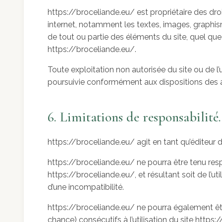
https://broceliande.eu/ est propriétaire des droit
internet, notamment les textes, images, graphism
de tout ou partie des éléments du site, quel que s
https://broceliande.eu/.
Toute exploitation non autorisée du site ou de 
poursuivie conformément aux dispositions des ar
6. Limitations de responsabilité.
https://broceliande.eu/ agit en tant qu’éditeur d
https://broceliande.eu/ ne pourra être tenu respo
https://broceliande.eu/, et résultant soit de l’ut
d’une incompatibilité.
https://broceliande.eu/ ne pourra également ê
chance) consécutifs à l’utilisation du site https