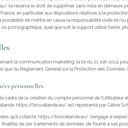
de.eu/ se réserve le droit de supprimer, sans mise en demeure
n France, en particulier aux dispositions relatives à la protect
possibilité de mettre en cause la responsabilité civile et/ou 
, ou pornographique, quel que soit le support utilisé (texte, ph
les.
rnant la communication marketing, la loi du 21 Juin 2014 po
nsi que du Règlement Général sur la Protection des Données 
nées personnelles
 cadre de la création du compte personnel de l’Utilisateur et 
liande. https://broceliande.eu/ est représenté par Céline Sch
s qu’il collecte, https://broceliande.eu/ s’engage à respecte
s finalités de ses traitements de données, de fournir à ses prosp